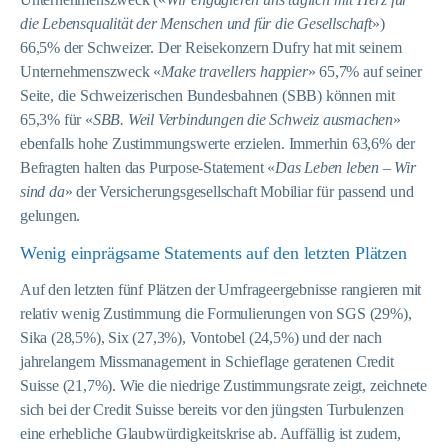
die Lebensqualität der Menschen und für die Gesellschaft
»)
66,5% der Schweizer. Der Reisekonzern Dufry hat mit seinem
Unternehmenszweck «
Make travellers happier
» 65,7% auf seiner
Seite, die Schweizerischen Bundesbahnen (SBB) können mit
65,3% für «
SBB. Weil Verbindungen die Schweiz ausmachen
»
ebenfalls hohe Zustimmungswerte erzielen. Immerhin 63,6% der
Befragten halten das Purpose-Statement «
Das Leben leben – Wir
sind da
» der Versicherungsgesellschaft Mobiliar für passend und
gelungen.
Wenig einprägsame Statements auf den letzten Plätzen
Auf den letzten fünf Plätzen der Umfrageergebnisse rangieren mit
relativ wenig Zustimmung die Formulierungen von SGS (29%),
Sika (28,5%), Six (27,3%), Vontobel (24,5%) und der nach
jahrelangem Missmanagement in Schieflage geratenen Credit
Suisse (21,7%). Wie die niedrige Zustimmungsrate zeigt, zeichnete
sich bei der Credit Suisse bereits vor den jüngsten Turbulenzen
eine erhebliche Glaubwürdigkeitskrise ab. Auffällig ist zudem,