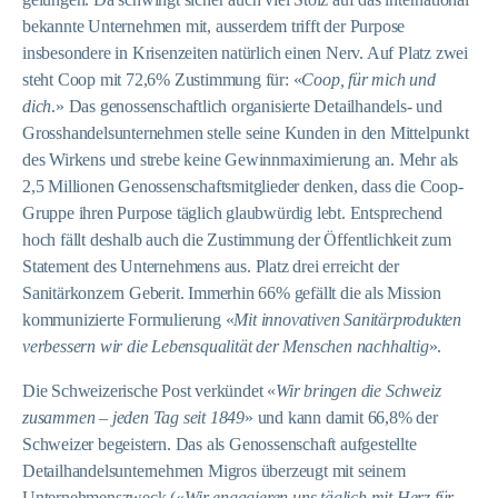
bekannte Unternehmen mit, ausserdem trifft der Purpose
insbesondere in Krisenzeiten natürlich einen Nerv. Auf Platz zwei
steht Coop mit 72,6% Zustimmung für: «
Coop, für mich und
dich
.» Das genossenschaftlich organisierte Detailhandels- und
Grosshandelsunternehmen stelle seine Kunden in den Mittelpunkt
des Wirkens und strebe keine Gewinnmaximierung an. Mehr als
2,5 Millionen Genossenschaftsmitglieder denken, dass die Coop-
Gruppe ihren Purpose täglich glaubwürdig lebt. Entsprechend
hoch fällt deshalb auch die Zustimmung der Öffentlichkeit zum
Statement des Unternehmens aus. Platz drei erreicht der
Sanitärkonzern Geberit. Immerhin 66% gefällt die als Mission
kommunizierte Formulierung «
Mit innovativen Sanitärprodukten
verbessern wir die Lebensqualität der Menschen nachhaltig
».
Die Schweizerische Post verkündet «
Wir bringen die Schweiz
zusammen – jeden Tag seit 1849
» und kann damit 66,8% der
Schweizer begeistern. Das als Genossenschaft aufgestellte
Detailhandelsunternehmen Migros überzeugt mit seinem
Unternehmenszweck («
Wir engagieren uns täglich mit Herz für