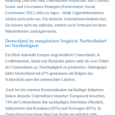
Reporting Directive) sind Unternehmen verpflichtet, ihre Umwelt-,
Sozial- und Governance-Strategien (
Environment, Social,
Governance; ESG
) offen zu legen – bloße Lippenbekenntnisse
reichen nicht mehr aus. Für deutsche Unternehmen bedeutet das:
Sie müssen nicht nur aufholen, sondern auch Vertrauen bei ihren
Mitarbeitenden zurückgewinnen.
Deutschland im europäischen Vergleich: Nachholbedarf
bei Nachhaltigkeit
Ein Blick innerhalb Europas zeigt deutliche Unterschiede: In
Großbritannien, Irland und Rumänien geben mehr als zwei Drittel
der Unternehmen an, Nachhaltigkeit zu priorisieren. Dahingegen
bildet Deutschland mit 47% gemeinsam mit Belgien das
Schlusslicht unter den untersuchten Ländern.
Auch bei der externen Kommunikation nachhaltiger Initiativen
hinken deutsche Unternehmen hinterher: Europaweit bewerben
74% der Unternehmen ihre nachhaltigen Aktivitäten öffentlich,
Spitzenreiter sind Rumänien (92%) und Norwegen (85%). In
Deutschland liegt dieser Wert laut Studie bei lediglich 64%.